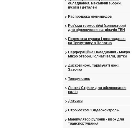
обладнання, механічні зборки,
вузлів і деталей
Распродажа неликвидов
Роз'єми термостійкі (коннектори)
для підключення нагрівачів ТЕН
Перемотка рукава і розкладання
на Трикутнику в Полотно
Перфораційне Обладнання - Макро
Мікро отвори, Голчаті вали, Щітки
Дискові ножі, Тарільчаті ножі,
Заточка
Толщиномер
Ленти / Стрічки для обклеювання
валів
Датчики
Стробоскоп / Видеоконтроль
Маніпулятор рулонів - візок для
транспортування