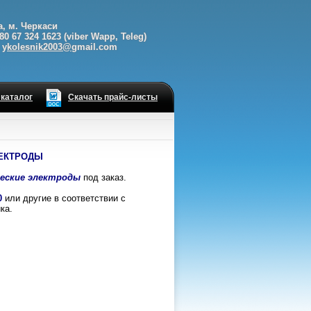
а, м. Черкаси
80 67 324 1623 (viber Wapp, Teleg)
 y
kolesnik2003@
gmail.com
 каталог
Скачать прайс-листы
ЕКТРОДЫ
еские электроды
под заказ.
0
или другие в соответствии с
ка.