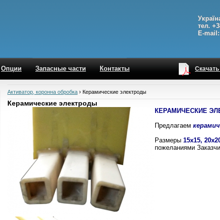
Україн
тел. +3
E-mail:
Опции
Запасные части
Контакты
Скачать
Активатор, коронна обробка
›
Керамические электроды
Керамические электроды
КЕРАМИЧЕСКИЕ ЭЛ
Предлагаем
керамич
Размеры
15х15,
20х2
пожеланиями Заказчи