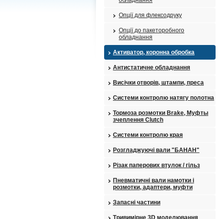
обладнання
Опції для флексодруку
Опції до пакеторобного
обладнання
Активатор, коронна обробка
Антистатичне обладнання
Висічки отворів, штампи, преса
Системи контролю натягу полотна
Тормоза розмотки Brake, Муфты
зчеплення Clutch
Системи контролю края
Розгладжуючі вали "БАНАН"
Різак паперових втулок / гільз
Пневматичні вали намотки і
розмотки, адаптери, муфти
Запасні частини
Тривимірне 3D моделювання