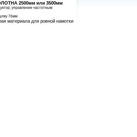
ЛОТНА 2
5
00мм или 3500мм
уктор, управление частотным
тулку 76мм
рая материала для ровной намотки