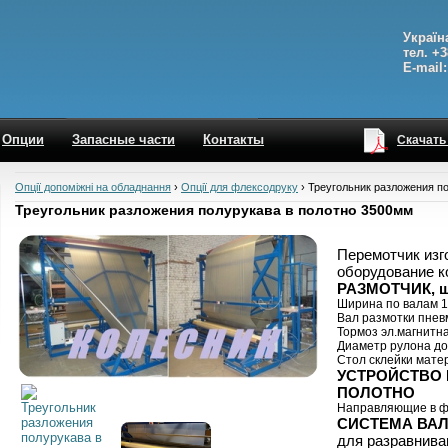
Україн
тел. +3
E-mail:
Опции
Запасные части
Контакты
Скачать
Опції допоміжні на обладнання
›
Опції для флексодруку
›
Треугольник разложения п
Треугольник разложения полурукава в полотно 3500мм
Перемотчик изг
оборудование к
РАЗМОТЧИК, ш
Ширина по валам 1
Вал размотки пнев
Тормоз эл.магнитн
Диаметр рулона до
Стол склейки мате
УСТРОЙСТВО 
ПОЛОТНО
Направляющие в ф
СИСТЕМА ВАЛ
для разравнива