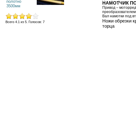
НАМОТЧИК ПО
Привод – моторред
преобразователем
Вал намотки под в
Ножи обрезки к
Всего
4.1
из
5
. Голосов:
7
торца