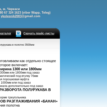
а, м. Черкаси
80 67 324 1623 (viber Wapp, Teleg)
 y
kolesnik2003@
gmail.com
 каталог
Скачать прайс-листы
олурукава в полотно 3500мм
отовливаем как отдельно стоящее
оторое включает:
ирина 130
0 или 1800мм
300мм или 1800мм под заказ
матический под втулку 76мм
ая порошковая муфта
 1000мм или под заказ
риала дополнительно под заказ
РАЗВОРОТА ПОЛУРУКАВА В
орме треугольника
ОВ РАЗГЛАЖИВАНИЯ «БАНАН»
ния полотна