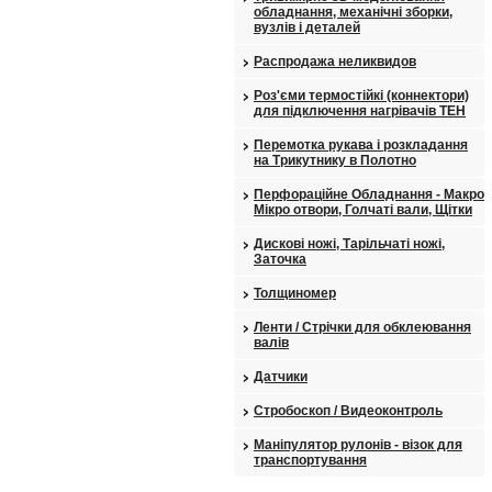
обладнання, механічні зборки,
вузлів і деталей
Распродажа неликвидов
Роз'єми термостійкі (коннектори)
для підключення нагрівачів ТЕН
Перемотка рукава і розкладання
на Трикутнику в Полотно
Перфораційне Обладнання - Макро
Мікро отвори, Голчаті вали, Щітки
Дискові ножі, Тарільчаті ножі,
Заточка
Толщиномер
Ленти / Стрічки для обклеювання
валів
Датчики
Стробоскоп / Видеоконтроль
Маніпулятор рулонів - візок для
транспортування